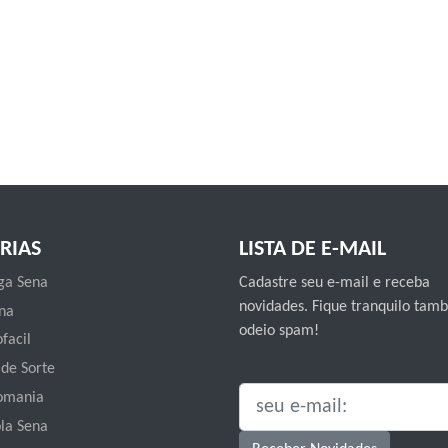
RIAS
LISTA DE E-MAIL
a Sena
Cadastre seu e-mail e receba
novidades. Fique tranquilo ta
na
odeio spam!
facil
 de Sorte
omania
SEU E-MAIL:
la Sena