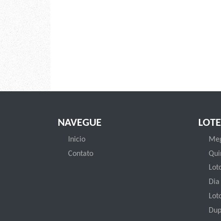
NAVEGUE
LOTE
Inicio
Meg
Contato
Qui
Loto
Dia
Lot
Dup