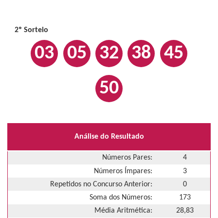
2º Sorteio
03
05
32
38
45
50
Análise do Resultado
Números Pares:
4
Números Ímpares:
3
Repetidos no Concurso Anterior:
0
Soma dos Números:
173
Média Aritmética:
28,83