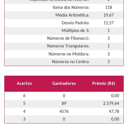
Soma dos Números:
118
Média Aritmética:
19,67
Desvio Padrão:
11,57
Múltiplos de 3:
1
Números de Fibonacci:
3
Números Triangulares:
1
Números na Moldura:
3
Números no Centro:
3
Acertos
Ganhadores
Prêmio (R$)
6
0
0,00
5
89
2.579,64
4
4576
47,78
3
0
0,00