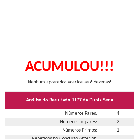
ACUMULOU!!!
Nenhum apostador acertou as 6 dezenas!
Análise do Resultado 1177 da Dupla Sena
Números Pares:
4
Números Ímpares:
2
Números Primos:
1
Repetidos no Concurso Anterior:
0