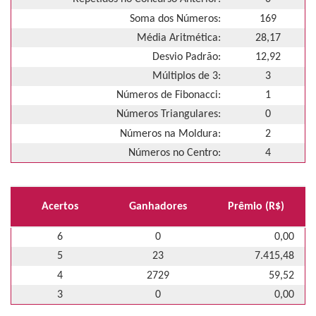
Soma dos Números:
169
Média Aritmética:
28,17
Desvio Padrão:
12,92
Múltiplos de 3:
3
Números de Fibonacci:
1
Números Triangulares:
0
Números na Moldura:
2
Números no Centro:
4
Acertos
Ganhadores
Prêmio (R$)
6
0
0,00
5
23
7.415,48
4
2729
59,52
3
0
0,00