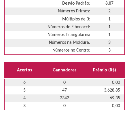
Desvio Padrão:
8,87
Números Primos:
2
Múltiplos de 3:
1
Números de Fibonacci:
1
Números Triangulares:
1
Números na Moldura:
3
Números no Centro:
3
Acertos
Ganhadores
Prêmio (R$)
6
0
0,00
5
47
3.628,85
4
2342
69,35
3
0
0,00