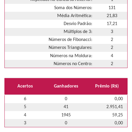
Soma dos Números:
131
Média Aritmética:
21,83
Desvio Padrão:
17,21
Múltiplos de 3:
3
Números de Fibonacci:
2
Números Triangulares:
2
Números na Moldura:
4
Números no Centro:
2
Acertos
Ganhadores
Prêmio (R$)
6
0
0,00
5
41
2.951,41
4
1945
59,25
3
0
0,00