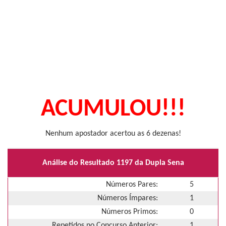
ACUMULOU!!!
Nenhum apostador acertou as 6 dezenas!
Análise do Resultado 1197 da Dupla Sena
Números Pares:
5
Números Ímpares:
1
Números Primos:
0
Repetidos no Concurso Anterior:
1