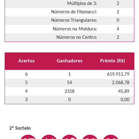
Múltiplos de 3:
2
Números de Fibonacci:
2
Números Triangulares:
0
Números na Moldura:
4
Números no Centro:
2
Acertos
Ganhadores
Prêmio (R$)
6
1
619.911,79
5
54
2.068,78
4
2318
45,89
3
0
0,00
2º Sorteio