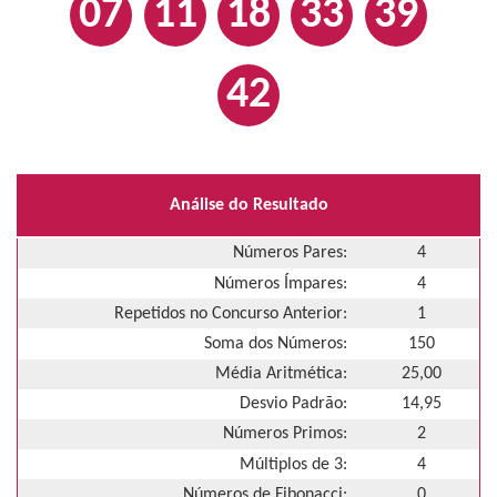
07
11
18
33
39
42
Análise do Resultado
Números Pares:
4
Números Ímpares:
4
Repetidos no Concurso Anterior:
1
Soma dos Números:
150
Média Aritmética:
25,00
Desvio Padrão:
14,95
Números Primos:
2
Múltiplos de 3:
4
Números de Fibonacci:
0