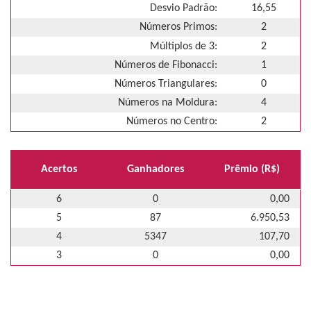
Desvio Padrão:
16,55
Números Primos:
2
Múltiplos de 3:
2
Números de Fibonacci:
1
Números Triangulares:
0
Números na Moldura:
4
Números no Centro:
2
Acertos
Ganhadores
Prêmio (R$)
6
0
0,00
5
87
6.950,53
4
5347
107,70
3
0
0,00