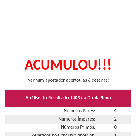
ACUMULOU!!!
Nenhum apostador acertou as 6 dezenas!
Análise do Resultado 1403 da Dupla Sena
Números Pares:
4
Números Ímpares:
2
Números Primos:
0
Repetidos no Concurso Anterior:
1