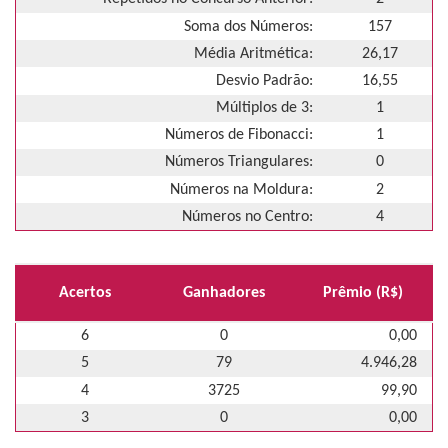
Soma dos Números:
157
Média Aritmética:
26,17
Desvio Padrão:
16,55
Múltiplos de 3:
1
Números de Fibonacci:
1
Números Triangulares:
0
Números na Moldura:
2
Números no Centro:
4
Acertos
Ganhadores
Prêmio (R$)
6
0
0,00
5
79
4.946,28
4
3725
99,90
3
0
0,00