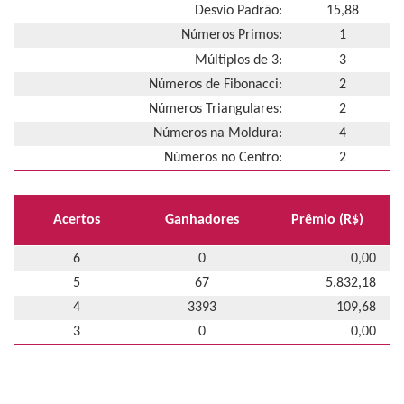
Desvio Padrão:
15,88
Números Primos:
1
Múltiplos de 3:
3
Números de Fibonacci:
2
Números Triangulares:
2
Números na Moldura:
4
Números no Centro:
2
Acertos
Ganhadores
Prêmio (R$)
6
0
0,00
5
67
5.832,18
4
3393
109,68
3
0
0,00