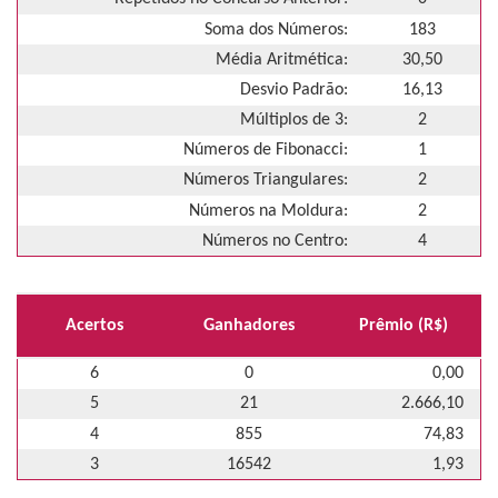
Soma dos Números:
183
Média Aritmética:
30,50
Desvio Padrão:
16,13
Múltiplos de 3:
2
Números de Fibonacci:
1
Números Triangulares:
2
Números na Moldura:
2
Números no Centro:
4
Acertos
Ganhadores
Prêmio (R$)
6
0
0,00
5
21
2.666,10
4
855
74,83
3
16542
1,93