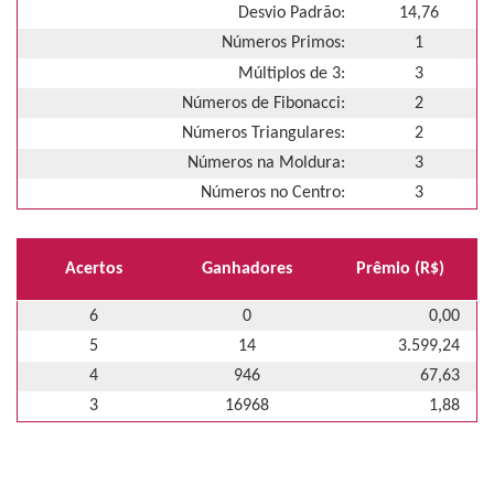
Desvio Padrão:
14,76
Números Primos:
1
Múltiplos de 3:
3
Números de Fibonacci:
2
Números Triangulares:
2
Números na Moldura:
3
Números no Centro:
3
Acertos
Ganhadores
Prêmio (R$)
6
0
0,00
5
14
3.599,24
4
946
67,63
3
16968
1,88