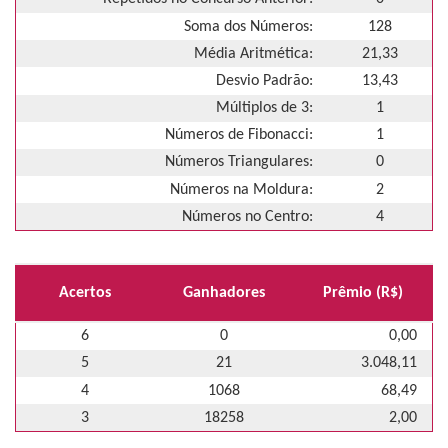
Soma dos Números:
128
Média Aritmética:
21,33
Desvio Padrão:
13,43
Múltiplos de 3:
1
Números de Fibonacci:
1
Números Triangulares:
0
Números na Moldura:
2
Números no Centro:
4
Acertos
Ganhadores
Prêmio (R$)
6
0
0,00
5
21
3.048,11
4
1068
68,49
3
18258
2,00