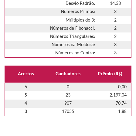
Desvio Padrão:
14,33
Números Primos:
3
Múltiplos de 3:
2
Números de Fibonacci:
2
Números Triangulares:
2
Números na Moldura:
3
Números no Centro:
3
Acertos
Ganhadores
Prêmio (R$)
6
0
0,00
5
23
2.197,04
4
907
70,74
3
17055
1,88