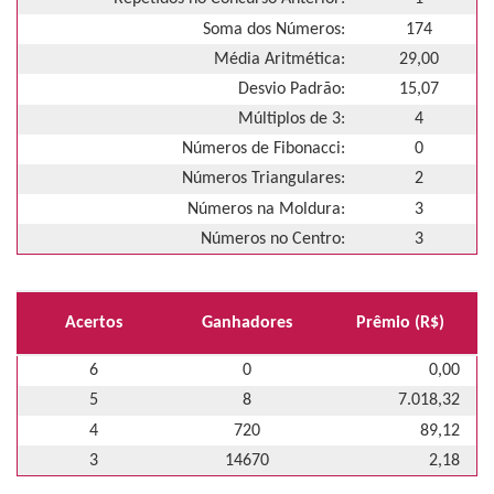
Soma dos Números:
174
Média Aritmética:
29,00
Desvio Padrão:
15,07
Múltiplos de 3:
4
Números de Fibonacci:
0
Números Triangulares:
2
Números na Moldura:
3
Números no Centro:
3
Acertos
Ganhadores
Prêmio (R$)
6
0
0,00
5
8
7.018,32
4
720
89,12
3
14670
2,18