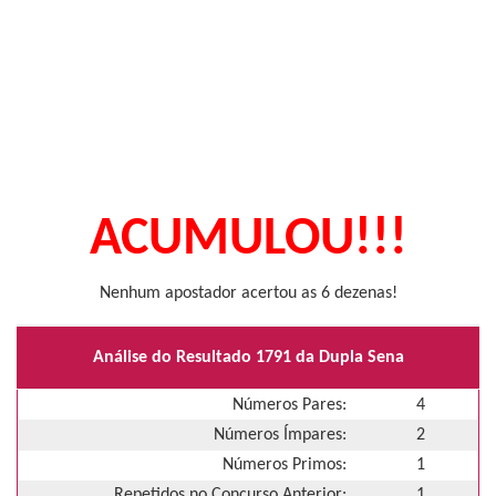
ACUMULOU!!!
Nenhum apostador acertou as 6 dezenas!
Análise do Resultado 1791 da Dupla Sena
Números Pares:
4
Números Ímpares:
2
Números Primos:
1
Repetidos no Concurso Anterior:
1