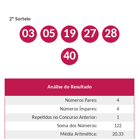
2º Sorteio
03
05
19
27
28
40
Análise do Resultado
Números Pares:
4
Números Ímpares:
4
Repetidos no Concurso Anterior:
1
Soma dos Números:
122
Média Aritmética:
20,33