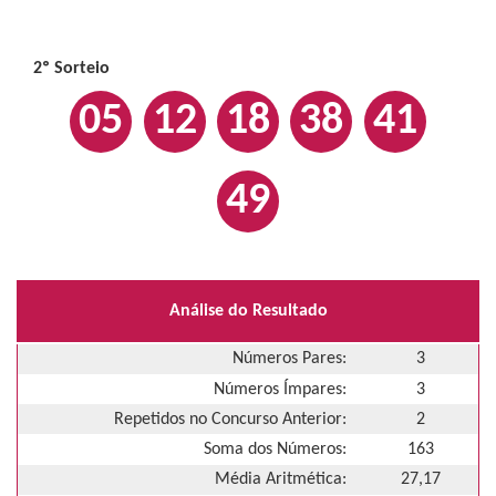
2º Sorteio
05
12
18
38
41
49
Análise do Resultado
Números Pares:
3
Números Ímpares:
3
Repetidos no Concurso Anterior:
2
Soma dos Números:
163
Média Aritmética:
27,17