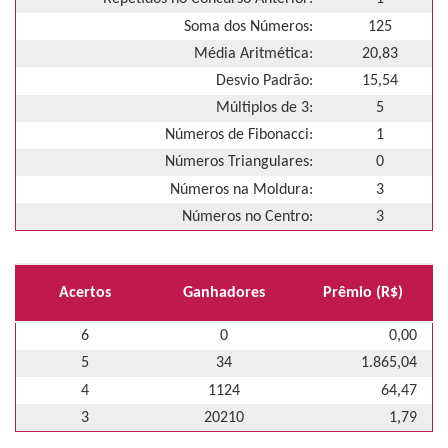
Soma dos Números:
125
Média Aritmética:
20,83
Desvio Padrão:
15,54
Múltiplos de 3:
5
Números de Fibonacci:
1
Números Triangulares:
0
Números na Moldura:
3
Números no Centro:
3
Acertos
Ganhadores
Prêmio (R$)
6
0
0,00
5
34
1.865,04
4
1124
64,47
3
20210
1,79