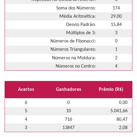
Soma dos Números:
174
Média Aritmética:
29,00
Desvio Padrão:
15,84
Múltiplos de 3:
3
Números de Fibonacci:
0
Números Triangulares:
1
Números na Moldura:
2
Números no Centro:
4
Acertos
Ganhadores
Prêmio (R$)
6
0
0,00
5
10
5.041,66
4
716
80,47
3
13847
2,08