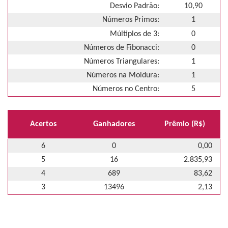
Desvio Padrão:
10,90
Números Primos:
1
Múltiplos de 3:
0
Números de Fibonacci:
0
Números Triangulares:
1
Números na Moldura:
1
Números no Centro:
5
Acertos
Ganhadores
Prêmio (R$)
6
0
0,00
5
16
2.835,93
4
689
83,62
3
13496
2,13