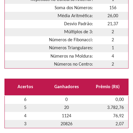
Soma dos Números:
156
Média Aritmética:
26,00
Desvio Padrão:
21,37
Múltiplos de 3:
2
Números de Fibonacci:
2
Números Triangulares:
1
Números na Moldura:
4
Números no Centro:
2
Acertos
Ganhadores
Prêmio (R$)
6
0
0,00
5
20
3.782,76
4
1124
76,92
3
20826
2,07