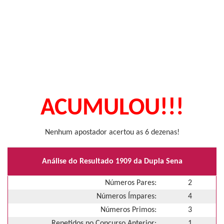
ACUMULOU!!!
Nenhum apostador acertou as 6 dezenas!
Análise do Resultado 1909 da Dupla Sena
Números Pares:
2
Números Ímpares:
4
Números Primos:
3
Repetidos no Concurso Anterior:
1