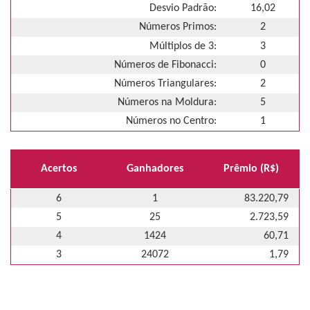
Desvio Padrão:
16,02
Números Primos:
2
Múltiplos de 3:
3
Números de Fibonacci:
0
Números Triangulares:
2
Números na Moldura:
5
Números no Centro:
1
Acertos
Ganhadores
Prêmio (R$)
6
1
83.220,79
5
25
2.723,59
4
1424
60,71
3
24072
1,79