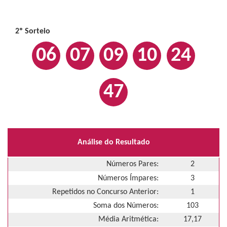
2º Sorteio
06
07
09
10
24
47
Análise do Resultado
Números Pares:
2
Números Ímpares:
3
Repetidos no Concurso Anterior:
1
Soma dos Números:
103
Média Aritmética:
17,17