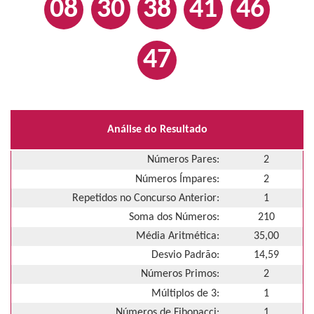
08
30
38
41
46
47
Análise do Resultado
Números Pares:
2
Números Ímpares:
2
Repetidos no Concurso Anterior:
1
Soma dos Números:
210
Média Aritmética:
35,00
Desvio Padrão:
14,59
Números Primos:
2
Múltiplos de 3:
1
Números de Fibonacci:
1