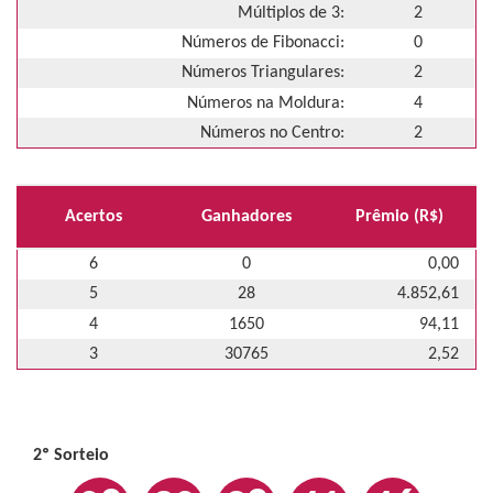
Múltiplos de 3:
2
Números de Fibonacci:
0
Números Triangulares:
2
Números na Moldura:
4
Números no Centro:
2
Acertos
Ganhadores
Prêmio (R$)
6
0
0,00
5
28
4.852,61
4
1650
94,11
3
30765
2,52
2º Sorteio