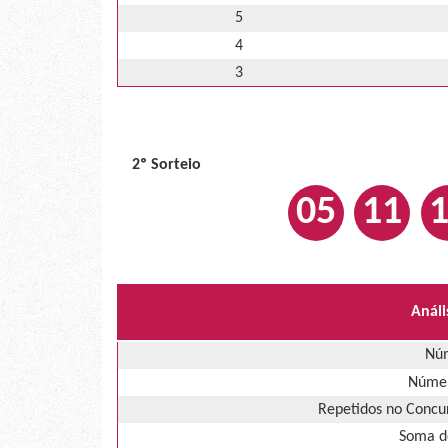
5
4
3
2º Sorteio
05
11
Análi
Núm
Númer
Repetidos no Concur
Soma d