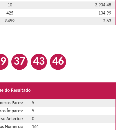
10
3.904,48
425
104,99
8459
2,63
19
37
43
46
se do Resultado
eros Pares:
5
os Ímpares:
5
so Anterior:
0
os Números:
161