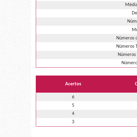
Média
De
Núme
Mú
Números d
Números T
Números 
Números
Acertos
6
5
4
3