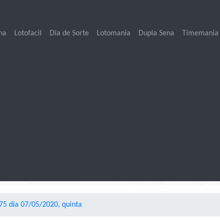
na
Lotofacil
Dia de Sorte
Lotomania
Dupla Sena
Timemania
75 dia 07/05/2020, quinta