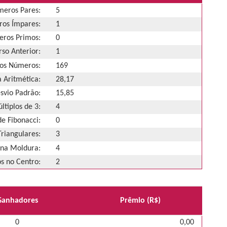
eros Pares:
5
os Ímpares:
1
ros Primos:
0
so Anterior:
1
os Números:
169
 Aritmética:
28,17
svio Padrão:
15,85
ltiplos de 3:
4
e Fibonacci:
0
riangulares:
3
na Moldura:
4
 no Centro:
2
Ganhadores
Prêmio (R$)
0
0,00