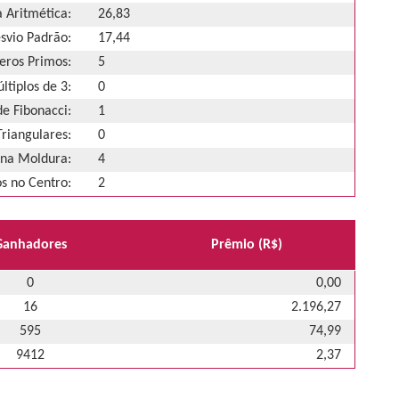
 Aritmética:
26,83
svio Padrão:
17,44
ros Primos:
5
ltiplos de 3:
0
e Fibonacci:
1
riangulares:
0
na Moldura:
4
 no Centro:
2
Ganhadores
Prêmio (R$)
0
0,00
16
2.196,27
595
74,99
9412
2,37