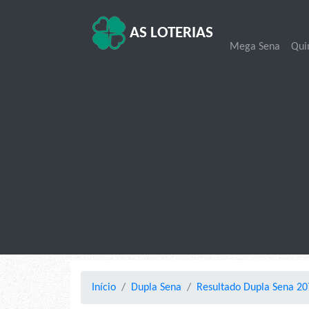
AS LOTERIAS
Mega Sena
Qui
Início
Dupla Sena
Resultado Dupla Sena 20