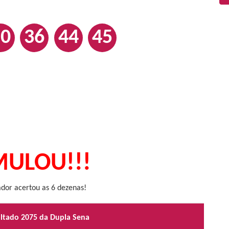
20
36
44
45
ULOU!!!
or acertou as 6 dezenas!
ultado 2075 da Dupla Sena