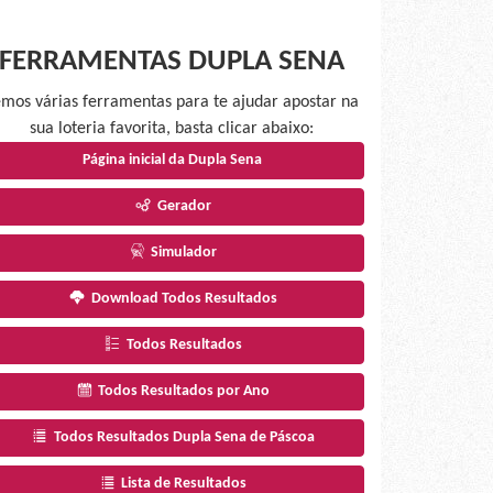
FERRAMENTAS DUPLA SENA
mos várias ferramentas para te ajudar apostar na
sua loteria favorita, basta clicar abaixo:
Página inicial da Dupla Sena
Gerador
Simulador
Download Todos Resultados
Todos Resultados
Todos Resultados por Ano
Todos Resultados Dupla Sena de Páscoa
Lista de Resultados