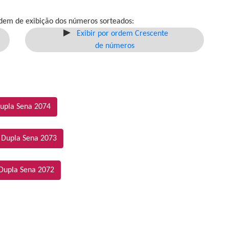
dem de exibição dos números sorteados:
Exibir por ordem Crescente
de números
upla Sena 2074
 Dupla Sena 2073
Dupla Sena 2072