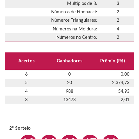
Múltiplos de 3:
3
Números de Fibonacci:
2
Números Triangulares:
2
Números na Moldura:
4
Números no Centro:
2
Acertos
Ganhadores
Prêmio (R$)
6
0
0,00
5
20
2.374,73
4
988
54,93
3
13473
2,01
2º Sorteio