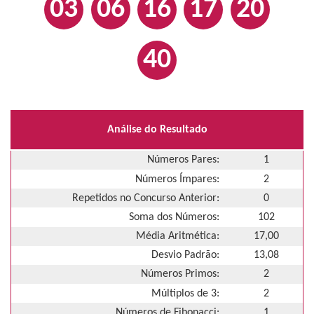
03
06
16
17
20
40
Análise do Resultado
Números Pares:
1
Números Ímpares:
2
Repetidos no Concurso Anterior:
0
Soma dos Números:
102
Média Aritmética:
17,00
Desvio Padrão:
13,08
Números Primos:
2
Múltiplos de 3:
2
Números de Fibonacci:
1