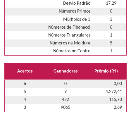
Desvio Padrão:
17,29
Números Primos:
0
Múltiplos de 3:
3
Números de Fibonacci:
0
Números Triangulares:
1
Números na Moldura:
5
Números no Centro:
1
Acertos
Ganhadores
Prêmio (R$)
6
0
0,00
5
9
4.272,41
4
422
115,70
3
9065
2,69