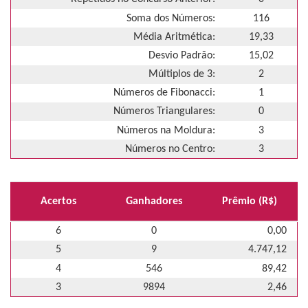
Soma dos Números:
116
Média Aritmética:
19,33
Desvio Padrão:
15,02
Múltiplos de 3:
2
Números de Fibonacci:
1
Números Triangulares:
0
Números na Moldura:
3
Números no Centro:
3
Acertos
Ganhadores
Prêmio (R$)
6
0
0,00
5
9
4.747,12
4
546
89,42
3
9894
2,46