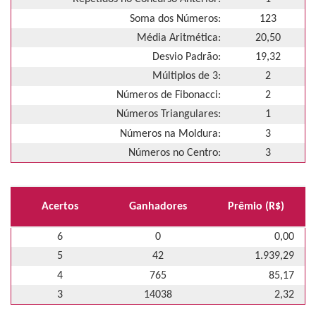
Soma dos Números:
123
Média Aritmética:
20,50
Desvio Padrão:
19,32
Múltiplos de 3:
2
Números de Fibonacci:
2
Números Triangulares:
1
Números na Moldura:
3
Números no Centro:
3
Acertos
Ganhadores
Prêmio (R$)
6
0
0,00
5
42
1.939,29
4
765
85,17
3
14038
2,32