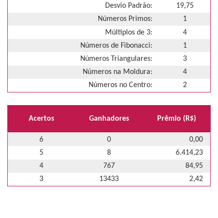
Desvio Padrão:
19,75
Números Primos:
1
Múltiplos de 3:
4
Números de Fibonacci:
1
Números Triangulares:
3
Números na Moldura:
4
Números no Centro:
2
Acertos
Ganhadores
Prêmio (R$)
6
0
0,00
5
8
6.414,23
4
767
84,95
3
13433
2,42