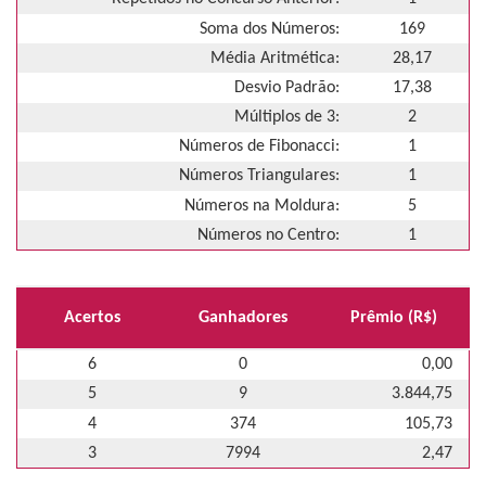
Soma dos Números:
169
Média Aritmética:
28,17
Desvio Padrão:
17,38
Múltiplos de 3:
2
Números de Fibonacci:
1
Números Triangulares:
1
Números na Moldura:
5
Números no Centro:
1
Acertos
Ganhadores
Prêmio (R$)
6
0
0,00
5
9
3.844,75
4
374
105,73
3
7994
2,47