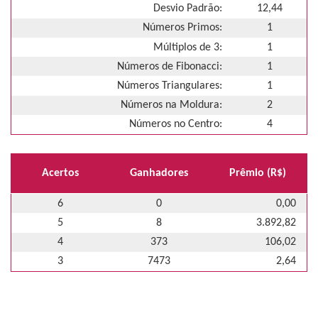
Desvio Padrão:
12,44
Números Primos:
1
Múltiplos de 3:
1
Números de Fibonacci:
1
Números Triangulares:
1
Números na Moldura:
2
Números no Centro:
4
Acertos
Ganhadores
Prêmio (R$)
6
0
0,00
5
8
3.892,82
4
373
106,02
3
7473
2,64