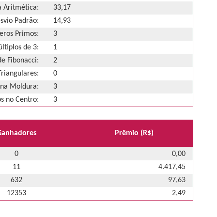
 Aritmética:
33,17
svio Padrão:
14,93
ros Primos:
3
ltiplos de 3:
1
e Fibonacci:
2
riangulares:
0
na Moldura:
3
 no Centro:
3
Ganhadores
Prêmio (R$)
0
0,00
11
4.417,45
632
97,63
12353
2,49