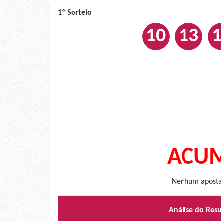
1º Sorteio
10
13
ACUM
Nenhum apostad
Análise do Res