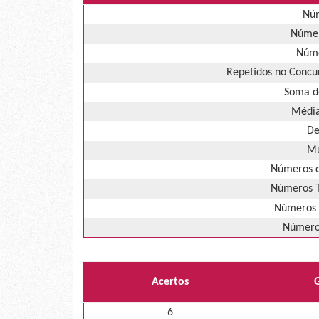
Núm
Númer
Núme
Repetidos no Concur
Soma d
Média
De
Mú
Números d
Números T
Números 
Números
Acertos
6