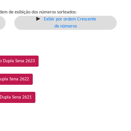
dem de exibição dos números sorteados:
Exibir por ordem Crescente
de números
o Dupla Sena 2623
upla Sena 2622
 Dupla Sena 2621