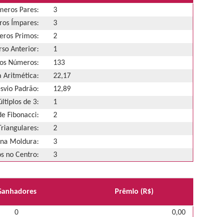
eros Pares:
3
os Ímpares:
3
ros Primos:
2
so Anterior:
1
os Números:
133
 Aritmética:
22,17
svio Padrão:
12,89
ltiplos de 3:
1
e Fibonacci:
2
riangulares:
2
na Moldura:
3
 no Centro:
3
Ganhadores
Prêmio (R$)
0
0,00