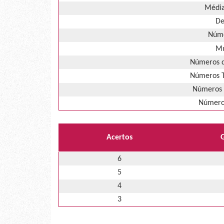
Média
De
Núme
Mú
Números d
Números T
Números 
Números
Acertos
6
5
4
3