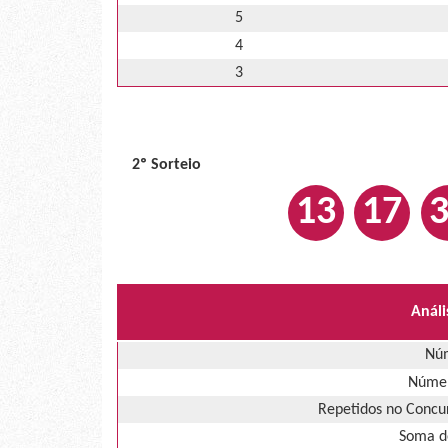
5
4
3
2º Sorteio
13
17
Análi
Núm
Númer
Repetidos no Concur
Soma d