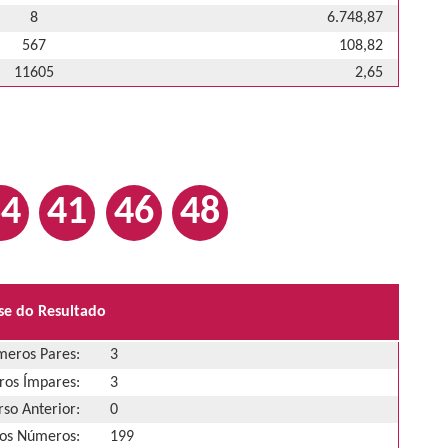
8
6.748,87
567
108,82
11605
2,65
34
41
46
48
se do Resultado
eros Pares:
3
os Ímpares:
3
so Anterior:
0
os Números:
199