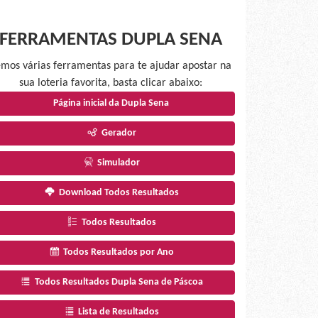
FERRAMENTAS DUPLA SENA
mos várias ferramentas para te ajudar apostar na
sua loteria favorita, basta clicar abaixo:
Página inicial da Dupla Sena
Gerador
Simulador
Download Todos Resultados
Todos Resultados
Todos Resultados por Ano
Todos Resultados Dupla Sena de Páscoa
Lista de Resultados