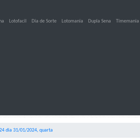
na
Lotofacil
Dia de Sorte
Lotomania
Dupla Sena
Timemania
24 dia 31/01/2024, quarta