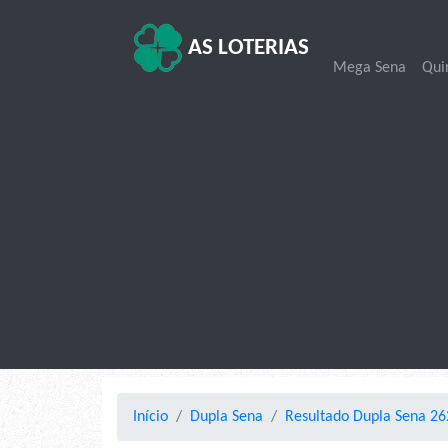
AS LOTERIAS
Mega Sena
Qui
Início
Dupla Sena
Resultado Dupla Sena 26