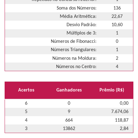
Soma dos Números:
136
Média Aritmética:
22,67
Desvio Padrão:
10,60
Múltiplos de 3:
1
Números de Fibonacci:
0
Números Triangulares:
1
Números na Moldura:
2
Números no Centro:
4
Acertos
Ganhadores
Prêmio (R$)
6
0
0,00
5
9
7.674,06
4
664
118,87
3
13862
2,84