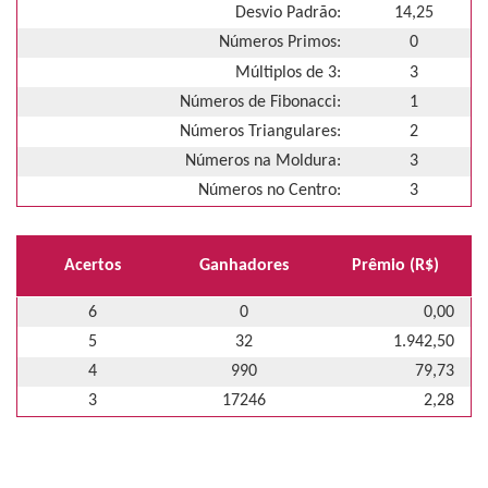
Desvio Padrão:
14,25
Números Primos:
0
Múltiplos de 3:
3
Números de Fibonacci:
1
Números Triangulares:
2
Números na Moldura:
3
Números no Centro:
3
Acertos
Ganhadores
Prêmio (R$)
6
0
0,00
5
32
1.942,50
4
990
79,73
3
17246
2,28