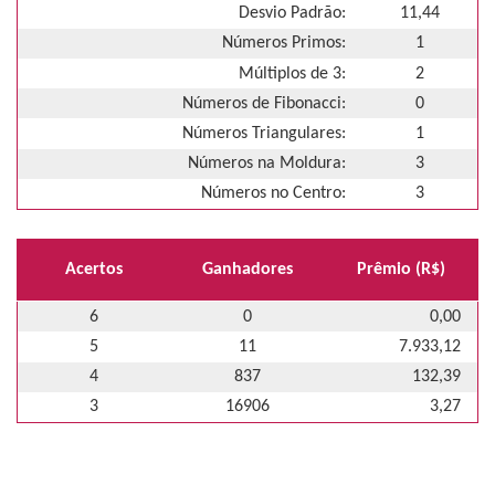
Desvio Padrão:
11,44
Números Primos:
1
Múltiplos de 3:
2
Números de Fibonacci:
0
Números Triangulares:
1
Números na Moldura:
3
Números no Centro:
3
Acertos
Ganhadores
Prêmio (R$)
6
0
0,00
5
11
7.933,12
4
837
132,39
3
16906
3,27