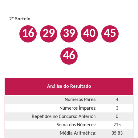
2º Sorteio
16
29
39
40
45
46
Análise do Resultado
Números Pares:
4
Números Ímpares:
3
Repetidos no Concurso Anterior:
0
Soma dos Números:
215
Média Aritmética:
35,83