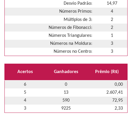
Desvio Padrão:
14,97
Números Primos:
4
Múltiplos de 3:
2
Números de Fibonacci:
2
Números Triangulares:
1
Números na Moldura:
3
Números no Centro:
3
Acertos
Ganhadores
Prêmio (R$)
6
0
0,00
5
13
2.607,41
4
590
72,95
3
9225
2,33