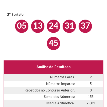
2º Sorteio
05
13
24
31
37
45
Análise do Resultado
Números Pares:
2
Números Ímpares:
5
Repetidos no Concurso Anterior:
0
Soma dos Números:
155
Média Aritmética:
25,83