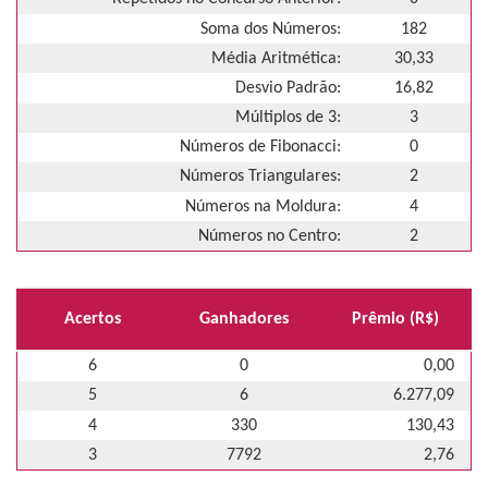
Soma dos Números:
182
Média Aritmética:
30,33
Desvio Padrão:
16,82
Múltiplos de 3:
3
Números de Fibonacci:
0
Números Triangulares:
2
Números na Moldura:
4
Números no Centro:
2
Acertos
Ganhadores
Prêmio (R$)
6
0
0,00
5
6
6.277,09
4
330
130,43
3
7792
2,76