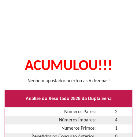
ACUMULOU!!!
Nenhum apostador acertou as 6 dezenas!
Análise do Resultado 2828 da Dupla Sena
Números Pares:
2
Números Ímpares:
4
Números Primos:
1
Repetidos no Concurso Anterior:
0