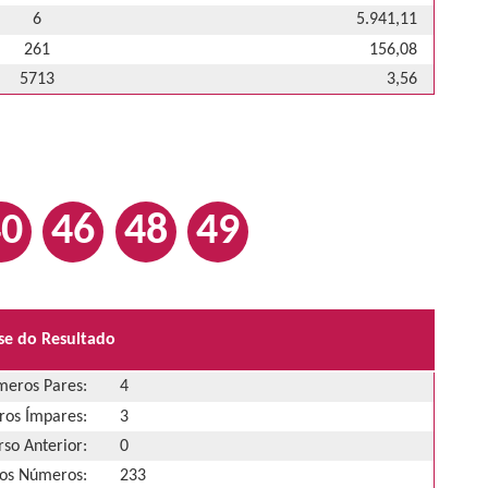
6
5.941,11
261
156,08
5713
3,56
40
46
48
49
se do Resultado
eros Pares:
4
os Ímpares:
3
so Anterior:
0
os Números:
233