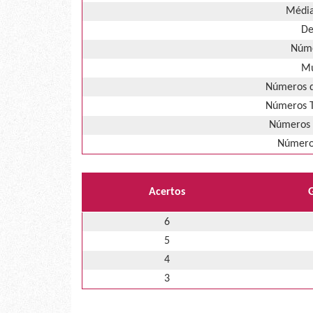
Média
De
Núme
Mú
Números d
Números T
Números 
Números
Acertos
6
5
4
3