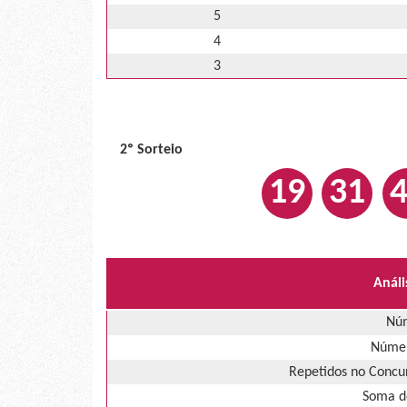
5
4
3
2º Sorteio
19
31
Análi
Núm
Númer
Repetidos no Concur
Soma d