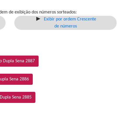
dem de exibição dos números sorteados:
Exibir por ordem Crescente
de números
o Dupla Sena 2887
upla Sena 2886
 Dupla Sena 2885