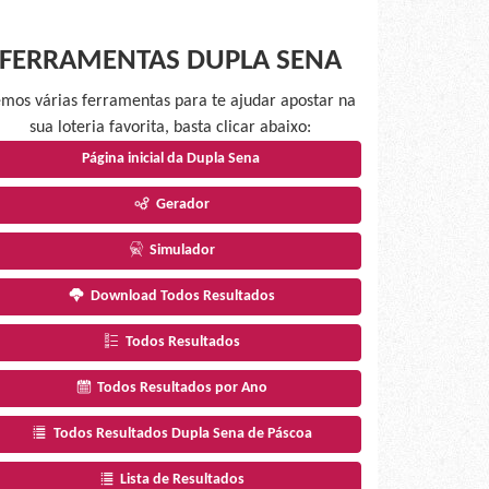
FERRAMENTAS DUPLA SENA
mos várias ferramentas para te ajudar apostar na
sua loteria favorita, basta clicar abaixo:
Página inicial da Dupla Sena
Gerador
Simulador
Download Todos Resultados
Todos Resultados
Todos Resultados por Ano
Todos Resultados Dupla Sena de Páscoa
Lista de Resultados