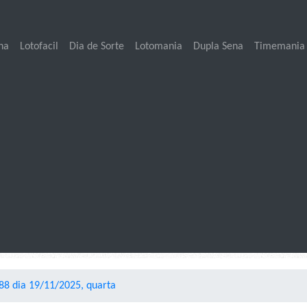
na
Lotofacil
Dia de Sorte
Lotomania
Dupla Sena
Timemania
88 dia 19/11/2025, quarta