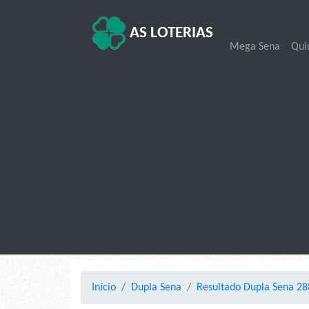
AS LOTERIAS
Mega Sena
Qui
Início
Dupla Sena
Resultado Dupla Sena 28