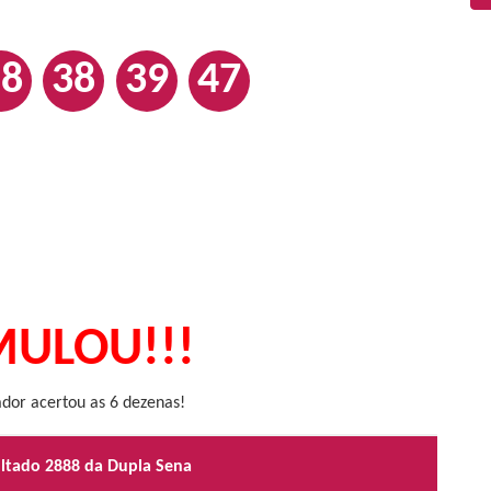
28
38
39
47
ULOU!!!
or acertou as 6 dezenas!
ultado 2888 da Dupla Sena