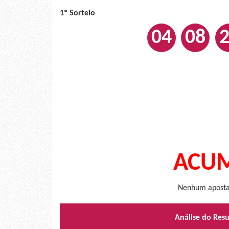
1º Sorteio
04
08
ACUM
Nenhum apostad
Análise do Res