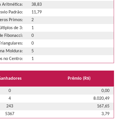
 Aritmética:
38,83
svio Padrão:
11,79
ros Primos:
2
ltiplos de 3:
1
e Fibonacci:
0
riangulares:
0
na Moldura:
5
 no Centro:
1
Ganhadores
Prêmio (R$)
0
0,00
4
8.020,49
243
167,65
5367
3,79