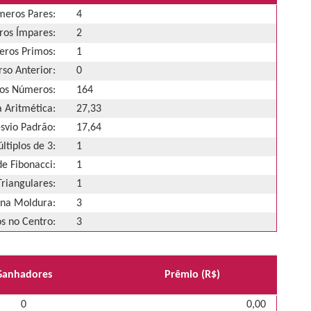
eros Pares:
4
os Ímpares:
2
ros Primos:
1
so Anterior:
0
os Números:
164
 Aritmética:
27,33
svio Padrão:
17,64
ltiplos de 3:
1
e Fibonacci:
1
riangulares:
1
na Moldura:
3
 no Centro:
3
Ganhadores
Prêmio (R$)
0
0,00