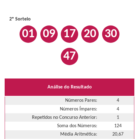
2º Sorteio
01
09
17
20
30
47
Análise do Resultado
Números Pares:
4
Números Ímpares:
4
Repetidos no Concurso Anterior:
1
Soma dos Números:
124
Média Aritmética:
20,67