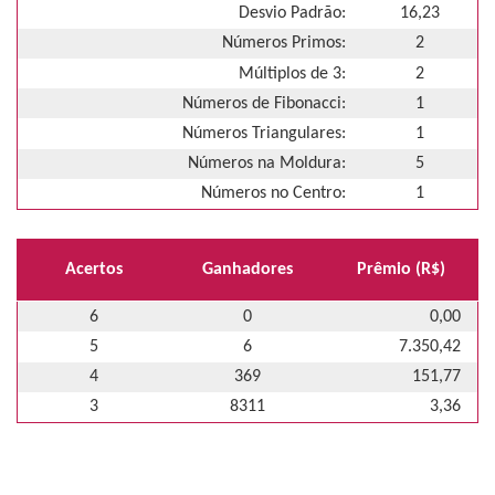
Desvio Padrão:
16,23
Números Primos:
2
Múltiplos de 3:
2
Números de Fibonacci:
1
Números Triangulares:
1
Números na Moldura:
5
Números no Centro:
1
Acertos
Ganhadores
Prêmio (R$)
6
0
0,00
5
6
7.350,42
4
369
151,77
3
8311
3,36