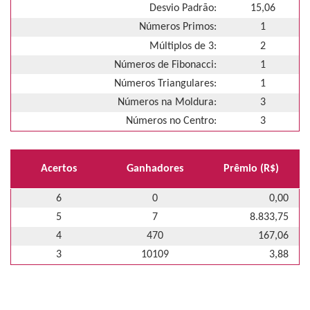
Desvio Padrão:
15,06
Números Primos:
1
Múltiplos de 3:
2
Números de Fibonacci:
1
Números Triangulares:
1
Números na Moldura:
3
Números no Centro:
3
Acertos
Ganhadores
Prêmio (R$)
6
0
0,00
5
7
8.833,75
4
470
167,06
3
10109
3,88