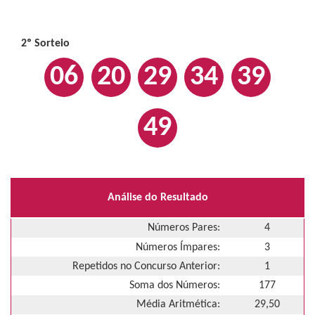
2º Sorteio
06
20
29
34
39
49
Análise do Resultado
Números Pares:
4
Números Ímpares:
3
Repetidos no Concurso Anterior:
1
Soma dos Números:
177
Média Aritmética:
29,50