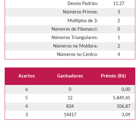
Desvio Padrão:
11,27
Números Primos:
3
Múltiplos de 3:
2
Números de Fibonacci:
0
Números Triangulares:
1
Números na Moldura:
2
Números no Centro:
4
Acertos
Ganhadores
Prêmio (R$)
6
0
0,00
5
12
5.849,45
4
834
106,87
3
14417
3,09