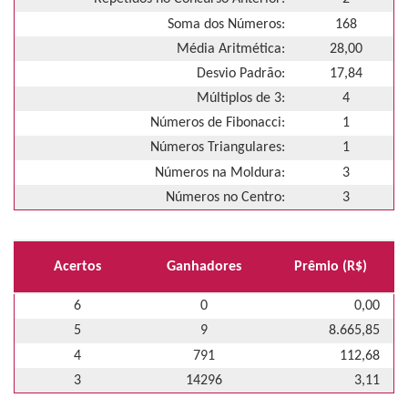
Soma dos Números:
168
Média Aritmética:
28,00
Desvio Padrão:
17,84
Múltiplos de 3:
4
Números de Fibonacci:
1
Números Triangulares:
1
Números na Moldura:
3
Números no Centro:
3
Acertos
Ganhadores
Prêmio (R$)
6
0
0,00
5
9
8.665,85
4
791
112,68
3
14296
3,11