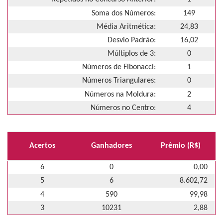
Soma dos Números:
149
Média Aritmética:
24,83
Desvio Padrão:
16,02
Múltiplos de 3:
0
Números de Fibonacci:
1
Números Triangulares:
0
Números na Moldura:
2
Números no Centro:
4
Acertos
Ganhadores
Prêmio (R$)
6
0
0,00
5
6
8.602,72
4
590
99,98
3
10231
2,88