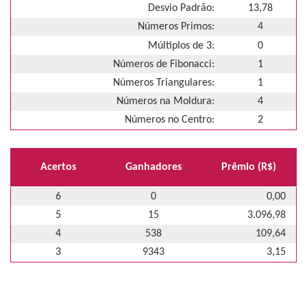
Desvio Padrão:
13,78
Números Primos:
4
Múltiplos de 3:
0
Números de Fibonacci:
1
Números Triangulares:
1
Números na Moldura:
4
Números no Centro:
2
Acertos
Ganhadores
Prêmio (R$)
6
0
0,00
5
15
3.096,98
4
538
109,64
3
9343
3,15