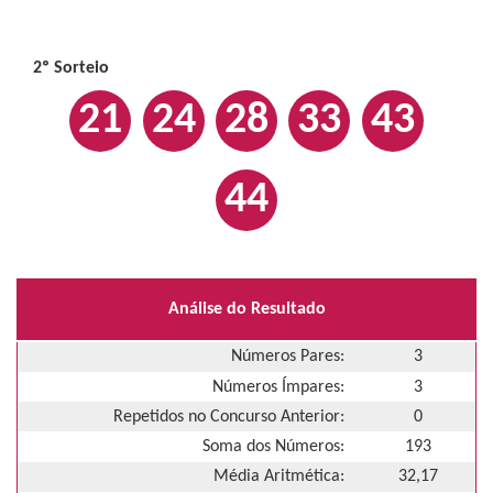
2º Sorteio
21
24
28
33
43
44
Análise do Resultado
Números Pares:
3
Números Ímpares:
3
Repetidos no Concurso Anterior:
0
Soma dos Números:
193
Média Aritmética:
32,17