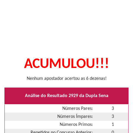
ACUMULOU!!!
Nenhum apostador acertou as 6 dezenas!
Análise do Resultado 2929 da Dupla Sena
Números Pares:
3
Números Ímpares:
3
Números Primos:
1
Repetidos no Concurso Anterior:
0