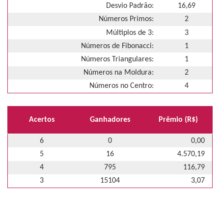
Desvio Padrão:
16,69
Números Primos:
2
Múltiplos de 3:
3
Números de Fibonacci:
1
Números Triangulares:
1
Números na Moldura:
2
Números no Centro:
4
Acertos
Ganhadores
Prêmio (R$)
6
0
0,00
5
16
4.570,19
4
795
116,79
3
15104
3,07