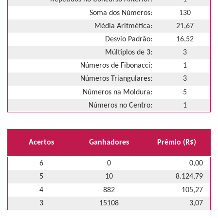
Soma dos Números:
130
Média Aritmética:
21,67
Desvio Padrão:
16,52
Múltiplos de 3:
3
Números de Fibonacci:
1
Números Triangulares:
3
Números na Moldura:
5
Números no Centro:
1
Acertos
Ganhadores
Prêmio (R$)
6
0
0,00
5
10
8.124,79
4
882
105,27
3
15108
3,07