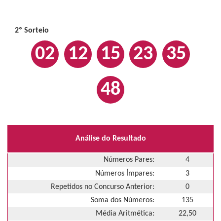
2º Sorteio
02
12
15
23
35
48
Análise do Resultado
Números Pares:
4
Números Ímpares:
3
Repetidos no Concurso Anterior:
0
Soma dos Números:
135
Média Aritmética:
22,50