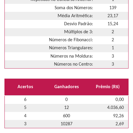
Soma dos Números:
139
Média Aritmética:
23,17
Desvio Padrão:
15,24
Múltiplos de 3:
2
Números de Fibonacci:
2
Números Triangulares:
1
Números na Moldura:
3
Números no Centro:
3
Acertos
Ganhadores
Prêmio (R$)
6
0
0,00
5
12
4.036,60
4
600
92,26
3
10287
2,69