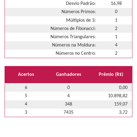
Desvio Padrão:
16,98
Números Primos:
0
Múltiplos de 3:
1
Números de Fibonacci:
2
Números Triangulares:
1
Números na Moldura:
4
Números no Centro:
2
Acertos
Ganhadores
Prêmio (R$)
6
0
0,00
5
4
10.898,82
4
348
159,07
3
7435
3,72