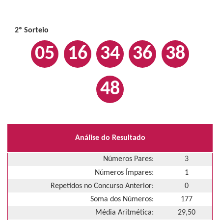
2º Sorteio
05
16
34
36
38
48
Análise do Resultado
Números Pares:
3
Números Ímpares:
1
Repetidos no Concurso Anterior:
0
Soma dos Números:
177
Média Aritmética:
29,50