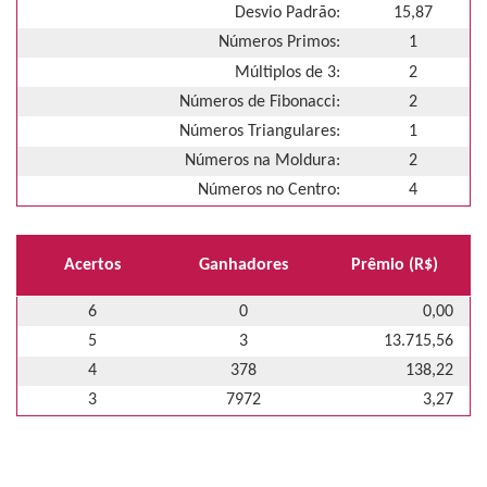
Desvio Padrão:
15,87
Números Primos:
1
Múltiplos de 3:
2
Números de Fibonacci:
2
Números Triangulares:
1
Números na Moldura:
2
Números no Centro:
4
Acertos
Ganhadores
Prêmio (R$)
6
0
0,00
5
3
13.715,56
4
378
138,22
3
7972
3,27