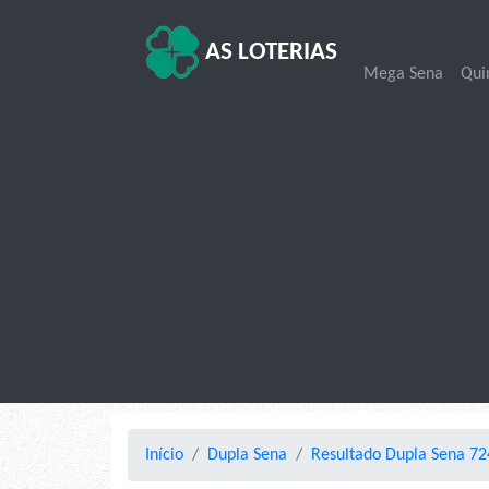
AS LOTERIAS
Mega Sena
Qui
Início
Dupla Sena
Resultado Dupla Sena 72