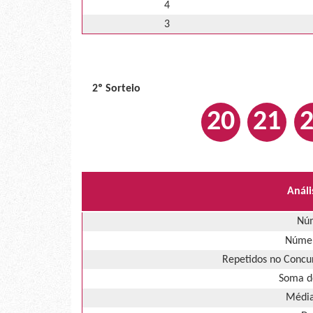
4
3
2º Sorteio
20
21
Análi
Núm
Númer
Repetidos no Concur
Soma d
Média