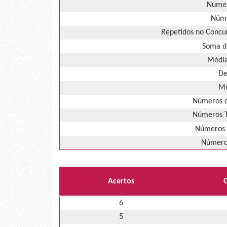
Númer
Núme
Repetidos no Concur
Soma d
Média
De
Mú
Números d
Números T
Números 
Números
Acertos
6
5