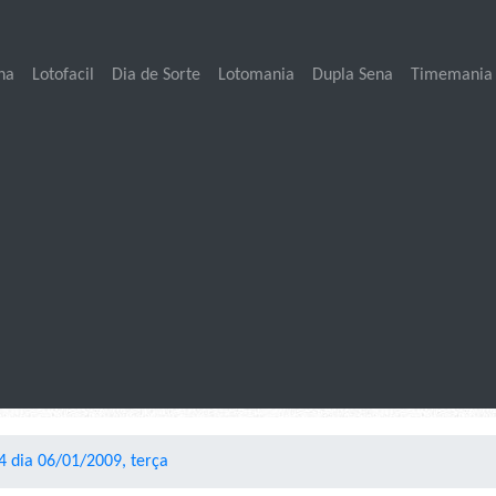
na
Lotofacil
Dia de Sorte
Lotomania
Dupla Sena
Timemania
4 dia 06/01/2009, terça