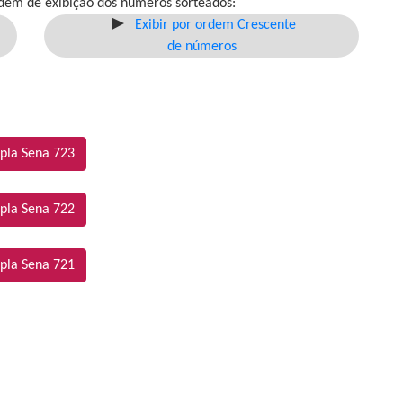
dem de exibição dos números sorteados:
Exibir por ordem Crescente
de números
pla Sena 723
pla Sena 722
pla Sena 721