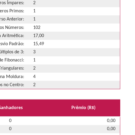
os Ímpares:
2
ros Primos:
1
so Anterior:
1
os Números:
102
 Aritmética:
17,00
svio Padrão:
15,49
ltiplos de 3:
3
e Fibonacci:
1
riangulares:
2
na Moldura:
4
 no Centro:
2
Ganhadores
Prêmio (R$)
0
0,00
0
0,00