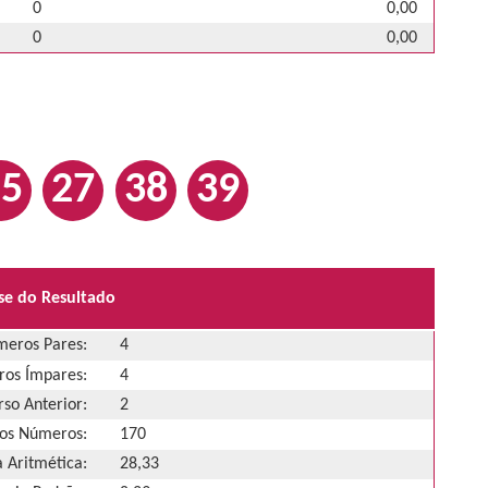
0
0,00
0
0,00
25
27
38
39
se do Resultado
eros Pares:
4
os Ímpares:
4
so Anterior:
2
os Números:
170
 Aritmética:
28,33