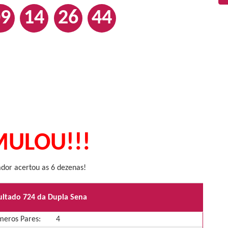
09
14
26
44
ULOU!!!
or acertou as 6 dezenas!
ultado 724 da Dupla Sena
eros Pares:
4