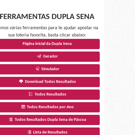
FERRAMENTAS DUPLA SENA
mos várias ferramentas para te ajudar apostar na
sua loteria favorita, basta clicar abaixo:
Página inicial da Dupla Sena
Gerador
Simulador
Download Todos Resultados
Todos Resultados
Todos Resultados por Ano
Todos Resultados Dupla Sena de Páscoa
Lista de Resultados