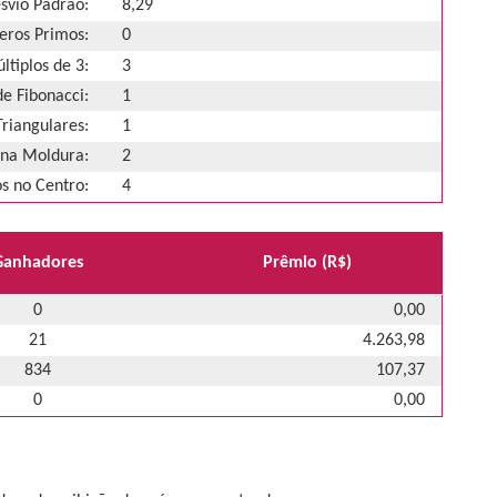
svio Padrão:
8,29
ros Primos:
0
ltiplos de 3:
3
e Fibonacci:
1
riangulares:
1
na Moldura:
2
 no Centro:
4
Ganhadores
Prêmio (R$)
0
0,00
21
4.263,98
834
107,37
0
0,00