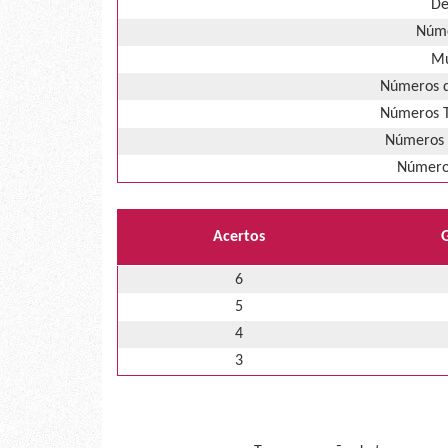
De
Núme
Mú
Números d
Números T
Números 
Números
Acertos
6
5
4
3