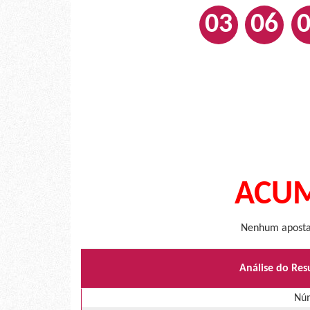
03
06
ACUM
Nenhum apostad
Análise do Res
Núm