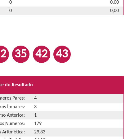
0
0,00
0
0,00
32
35
42
43
se do Resultado
eros Pares:
4
os Ímpares:
3
so Anterior:
1
os Números:
179
 Aritmética:
29,83