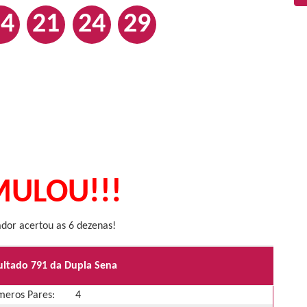
14
21
24
29
ULOU!!!
or acertou as 6 dezenas!
ultado 791 da Dupla Sena
eros Pares:
4