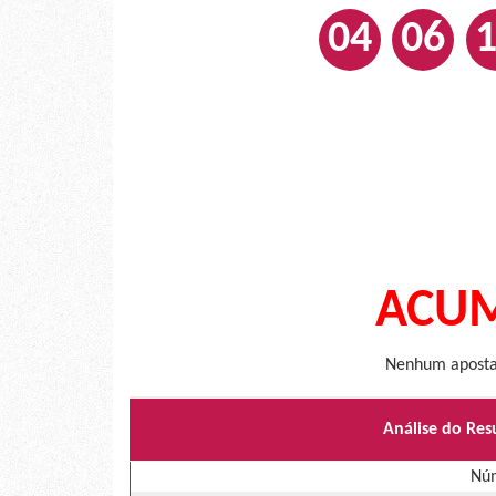
04
06
ACUM
Nenhum apostad
Análise do Res
Núm