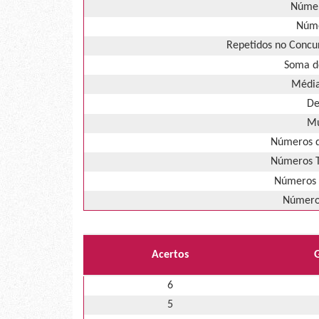
Númer
Núme
Repetidos no Concur
Soma d
Média
De
Mú
Números d
Números T
Números 
Números
Acertos
6
5