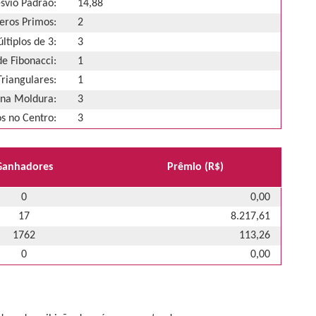
svio Padrão:
14,88
ros Primos:
2
ltiplos de 3:
3
e Fibonacci:
1
riangulares:
1
na Moldura:
3
 no Centro:
3
Ganhadores
Prêmio (R$)
0
0,00
17
8.217,61
1762
113,26
0
0,00