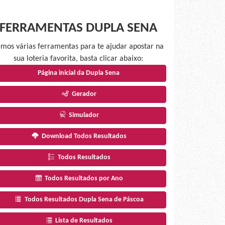
FERRAMENTAS DUPLA SENA
mos várias ferramentas para te ajudar apostar na
sua loteria favorita, basta clicar abaixo:
Página inicial da Dupla Sena
Gerador
Simulador
Download Todos Resultados
Todos Resultados
Todos Resultados por Ano
Todos Resultados Dupla Sena de Páscoa
Lista de Resultados