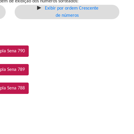
dem de exibição dos números sorteados:
Exibir por ordem Crescente
de números
pla Sena 790
pla Sena 789
pla Sena 788