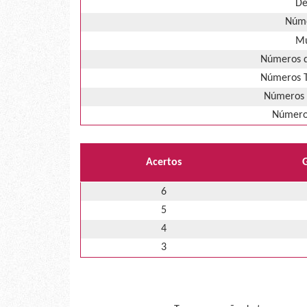
De
Núme
Mú
Números d
Números T
Números 
Números
Acertos
6
5
4
3