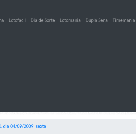
na
Lotofacil
Dia de Sorte
Lotomania
Dupla Sena
Timemania
1 dia 04/09/2009, sexta