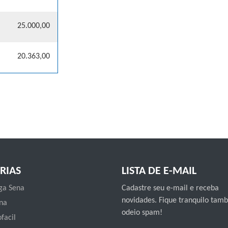
25.000,00
20.363,00
RIAS
LISTA DE E-MAIL
a Sena
Cadastre seu e-mail e receba
novidades. Fique tranquilo ta
na
odeio spam!
facil