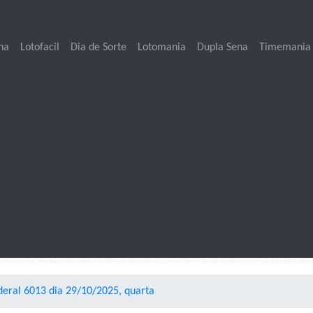
na
Lotofacil
Dia de Sorte
Lotomania
Dupla Sena
Timemania
deral 6013 dia 29/10/2025, quarta