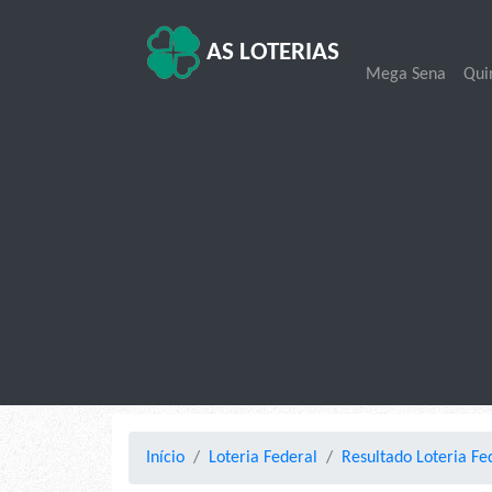
AS LOTERIAS
Mega Sena
Qui
Início
Loteria Federal
Resultado Loteria Fe