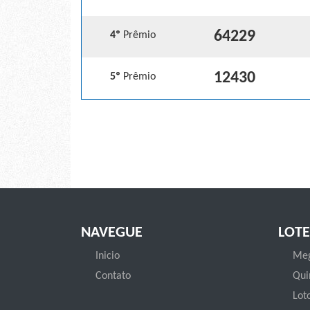
64229
4º
Prêmio
12430
5º
Prêmio
NAVEGUE
LOTE
Inicio
Meg
Contato
Qui
Loto