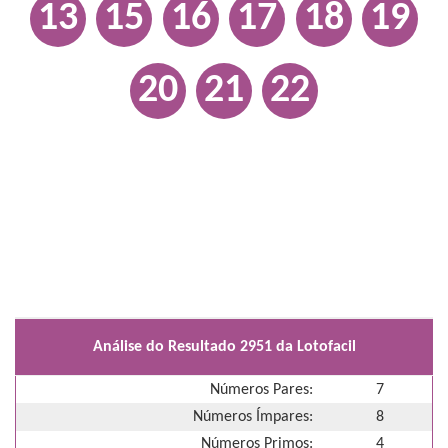
13
15
16
17
18
19
20
21
22
Análise do Resultado 2951 da Lotofacil
Números Pares:
7
Números Ímpares:
8
Números Primos:
4