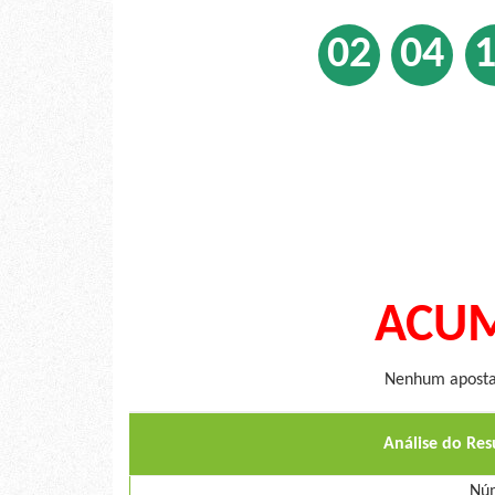
02
04
ACUM
Nenhum apostad
Análise do Re
Núm