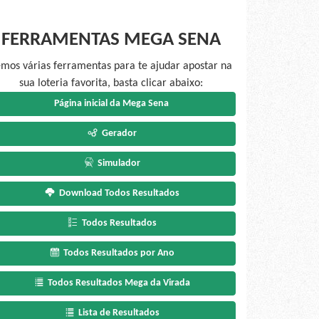
FERRAMENTAS MEGA SENA
mos várias ferramentas para te ajudar apostar na
sua loteria favorita, basta clicar abaixo:
Página inicial da Mega Sena
Gerador
Simulador
Download Todos Resultados
Todos Resultados
Todos Resultados por Ano
Todos Resultados Mega da Virada
Lista de Resultados