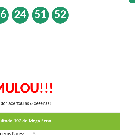
16
24
51
52
ULOU!!!
or acertou as 6 dezenas!
sultado 107 da Mega Sena
eros Pares:
5