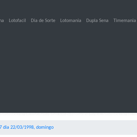
na
Lotofacil
Dia de Sorte
Lotomania
Dupla Sena
Timemania
7 dia 22/03/1998, domingo