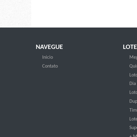
NAVEGUE
LOTE
Inicio
Meg
Contato
Qui
Loto
Dia
Lot
Dup
Tim
Lot
Sup
+ M