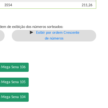
3554
211,26
dem de exibição dos números sorteados:
Exibir por ordem Crescente
de números
o Mega Sena 106
o Mega Sena 105
o Mega Sena 104