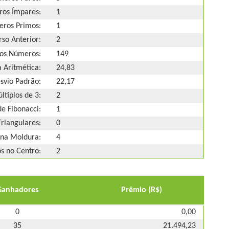
os Ímpares:
1
ros Primos:
1
so Anterior:
2
os Números:
149
 Aritmética:
24,83
svio Padrão:
22,17
ltiplos de 3:
2
e Fibonacci:
1
riangulares:
0
na Moldura:
4
 no Centro:
2
Ganhadores
Prêmio (R$)
0
0,00
35
21.494,23