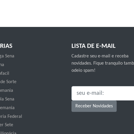
RIAS
LISTA DE E-MAIL
a Sena
Cadastre seu e-mail e receba
novidades. Fique tranquilo ta
na
odeio spam!
facil
 de Sorte
omania
SEU E-MAIL:
la Sena
Receber Novidades
emania
eria Federal
er Sete
ilionária