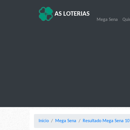
AS LOTERIAS
Mega Sena
Qui
Início
Mega Sena
Resultado Mega Sena 10