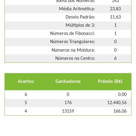
Soma dos Números:
143
Média Aritmética:
23,83
Desvio Padrão:
11,63
Múltiplos de 3:
1
Números de Fibonacci:
1
Números Triangulares:
0
Números na Moldura:
0
Números no Centro:
6
Acertos
Ganhadores
Prêmio (R$)
6
0
0,00
5
176
12.440,56
4
13159
166,06