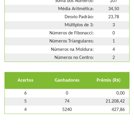
Soma dos Números:
207
Média Aritmética:
34,50
Desvio Padrão:
23,78
Múltiplos de 3:
3
Números de Fibonacci:
0
Números Triangulares:
1
Números na Moldura:
4
Números no Centro:
2
Acertos
Ganhadores
Prêmio (R$)
6
0
0,00
5
74
21.208,42
4
5240
427,86