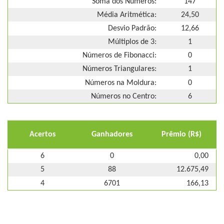
Soma dos Números:
147
Média Aritmética:
24,50
Desvio Padrão:
12,66
Múltiplos de 3:
1
Números de Fibonacci:
0
Números Triangulares:
1
Números na Moldura:
0
Números no Centro:
6
Acertos
Ganhadores
Prêmio (R$)
6
0
0,00
5
88
12.675,49
4
6701
166,13