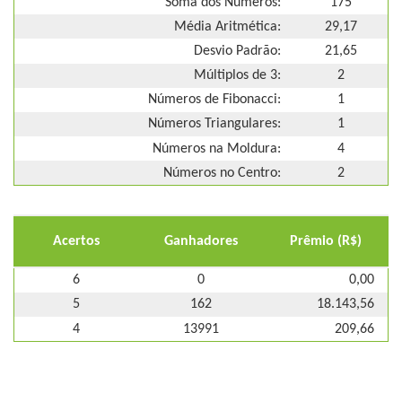
Soma dos Números:
175
Média Aritmética:
29,17
Desvio Padrão:
21,65
Múltiplos de 3:
2
Números de Fibonacci:
1
Números Triangulares:
1
Números na Moldura:
4
Números no Centro:
2
Acertos
Ganhadores
Prêmio (R$)
6
0
0,00
5
162
18.143,56
4
13991
209,66