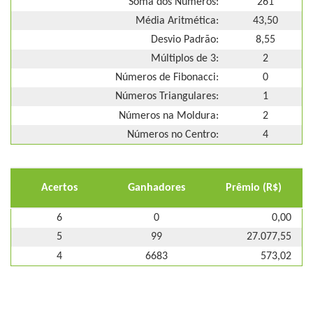
Soma dos Números:
261
Média Aritmética:
43,50
Desvio Padrão:
8,55
Múltiplos de 3:
2
Números de Fibonacci:
0
Números Triangulares:
1
Números na Moldura:
2
Números no Centro:
4
Acertos
Ganhadores
Prêmio (R$)
6
0
0,00
5
99
27.077,55
4
6683
573,02