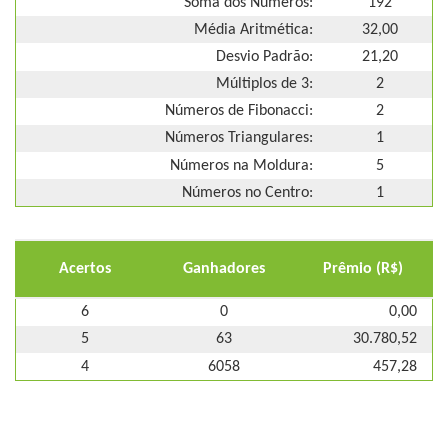
Soma dos Números:
192
Média Aritmética:
32,00
Desvio Padrão:
21,20
Múltiplos de 3:
2
Números de Fibonacci:
2
Números Triangulares:
1
Números na Moldura:
5
Números no Centro:
1
Acertos
Ganhadores
Prêmio (R$)
6
0
0,00
5
63
30.780,52
4
6058
457,28