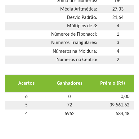
Soma dos Números:
164
Média Aritmética:
27,33
Desvio Padrão:
21,64
Múltiplos de 3:
4
Números de Fibonacci:
1
Números Triangulares:
3
Números na Moldura:
4
Números no Centro:
2
Acertos
Ganhadores
Prêmio (R$)
6
0
0,00
5
72
39.561,62
4
6962
584,48