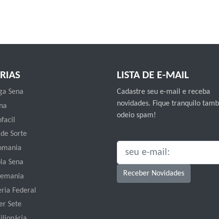
RIAS
LISTA DE E-MAIL
a Sena
Cadastre seu e-mail e receba
novidades. Fique tranquilo ta
na
odeio spam!
facil
 de Sorte
omania
SEU E-MAIL:
la Sena
Receber Novidades
emania
eria Federal
er Sete
ilionária