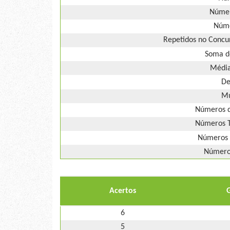
Númer
Núme
Repetidos no Concur
Soma d
Média
De
Mú
Números d
Números T
Números 
Números
Acertos
6
5