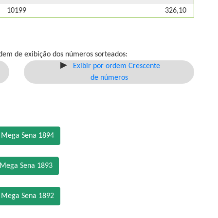
10199
326,10
dem de exibição dos números sorteados:
Exibir por ordem Crescente
de números
o Mega Sena 1894
 Mega Sena 1893
o Mega Sena 1892