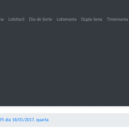
na
Lotofacil
Dia de Sorte
Lotomania
Dupla Sena
Timemania
5 dia 18/01/2017, quarta