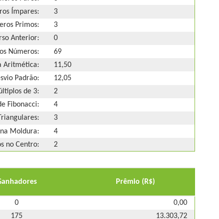
os Ímpares:
3
ros Primos:
3
so Anterior:
0
os Números:
69
 Aritmética:
11,50
svio Padrão:
12,05
ltiplos de 3:
2
e Fibonacci:
4
riangulares:
3
na Moldura:
4
 no Centro:
2
Ganhadores
Prêmio (R$)
0
0,00
175
13.303,72