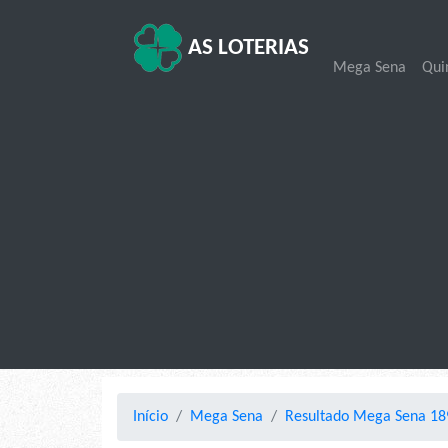
AS LOTERIAS
Mega Sena
Qui
Início
Mega Sena
Resultado Mega Sena 189