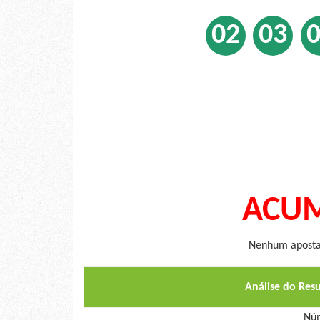
02
03
ACUM
Nenhum apostad
Análise do Res
Núm