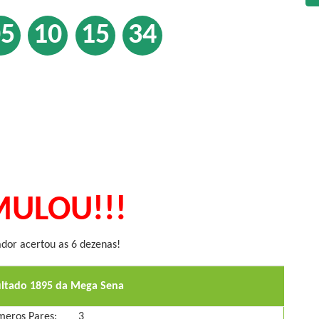
05
10
15
34
ULOU!!!
or acertou as 6 dezenas!
ultado 1895 da Mega Sena
eros Pares:
3