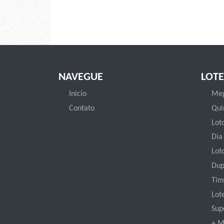
NAVEGUE
LOTE
Inicio
Meg
Contato
Qui
Loto
Dia
Lot
Dup
Tim
Lot
Sup
+ M