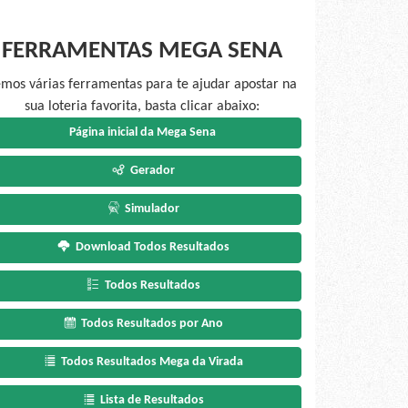
FERRAMENTAS MEGA SENA
mos várias ferramentas para te ajudar apostar na
sua loteria favorita, basta clicar abaixo:
Página inicial da Mega Sena
Gerador
Simulador
Download Todos Resultados
Todos Resultados
Todos Resultados por Ano
Todos Resultados Mega da Virada
Lista de Resultados