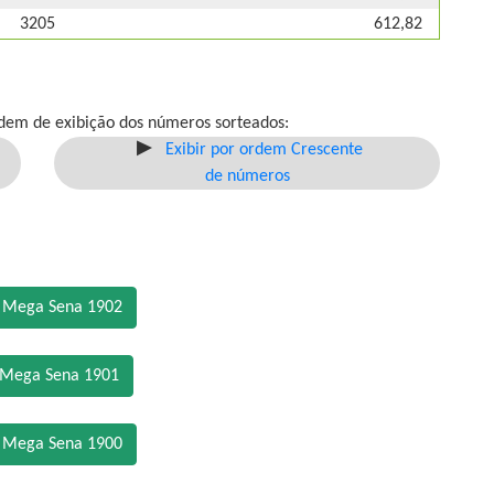
3205
612,82
dem de exibição dos números sorteados:
Exibir por ordem Crescente
de números
o Mega Sena 1902
 Mega Sena 1901
o Mega Sena 1900