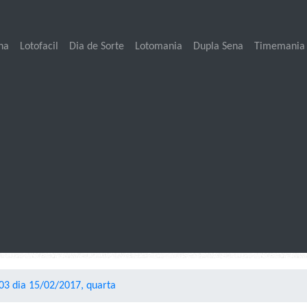
na
Lotofacil
Dia de Sorte
Lotomania
Dupla Sena
Timemania
3 dia 15/02/2017, quarta