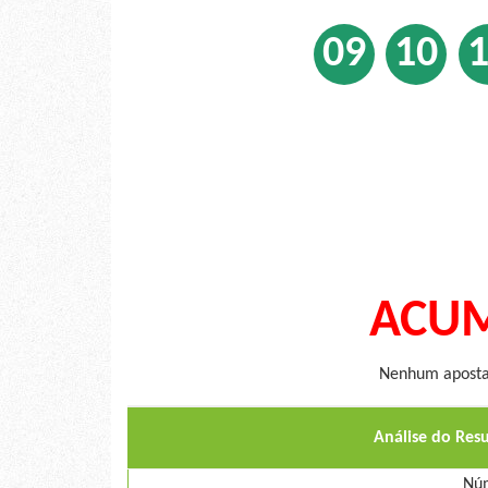
09
10
ACUM
Nenhum apostad
Análise do Res
Núm