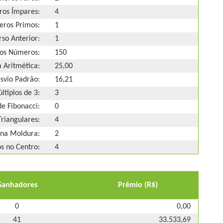
os Ímpares:
4
ros Primos:
1
so Anterior:
1
os Números:
150
 Aritmética:
25,00
svio Padrão:
16,21
ltiplos de 3:
3
e Fibonacci:
0
riangulares:
4
na Moldura:
2
 no Centro:
4
Ganhadores
Prêmio (R$)
0
0,00
41
33.533,69