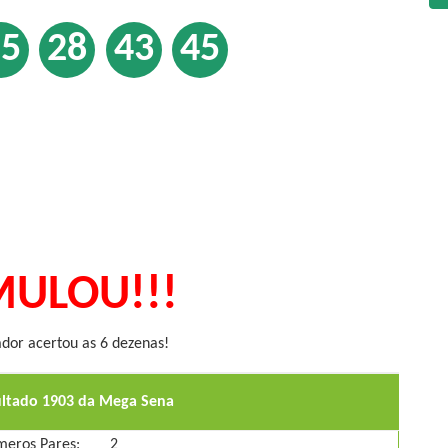
15
28
43
45
ULOU!!!
or acertou as 6 dezenas!
ultado 1903 da Mega Sena
eros Pares:
2