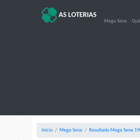
AS LOTERIAS
Mega Sena
Qui
Início
Mega Sena
Resultado Mega Sena 190