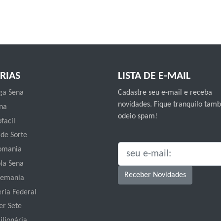
RIAS
LISTA DE E-MAIL
a Sena
Cadastre seu e-mail e receba
novidades. Fique tranquilo ta
na
odeio spam!
facil
 de Sorte
omania
SEU E-MAIL:
la Sena
Receber Novidades
emania
eria Federal
er Sete
ilionária