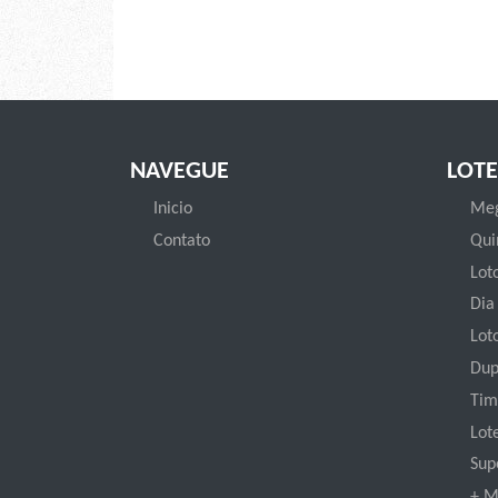
NAVEGUE
LOTE
Inicio
Meg
Contato
Qui
Loto
Dia
Lot
Dup
Tim
Lot
Sup
+ M