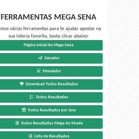
FERRAMENTAS MEGA SENA
mos várias ferramentas para te ajudar apostar na
sua loteria favorita, basta clicar abaixo:
Página inicial da Mega Sena
Gerador
Simulador
Download Todos Resultados
Todos Resultados
Todos Resultados por Ano
Todos Resultados Mega da Virada
Lista de Resultados