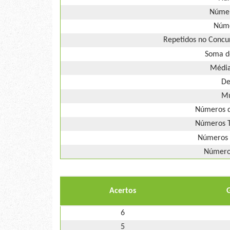
Númer
Núme
Repetidos no Concur
Soma d
Média
De
Mú
Números d
Números T
Números 
Números
Acertos
6
5