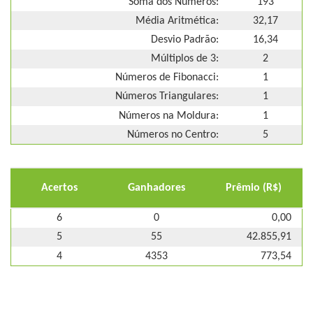
Soma dos Números:
193
Média Aritmética:
32,17
Desvio Padrão:
16,34
Múltiplos de 3:
2
Números de Fibonacci:
1
Números Triangulares:
1
Números na Moldura:
1
Números no Centro:
5
Acertos
Ganhadores
Prêmio (R$)
6
0
0,00
5
55
42.855,91
4
4353
773,54