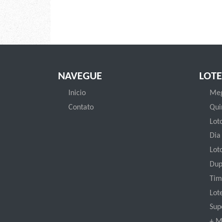
NAVEGUE
LOTE
Inicio
Meg
Contato
Qui
Loto
Dia
Lot
Dup
Tim
Lot
Sup
+ M