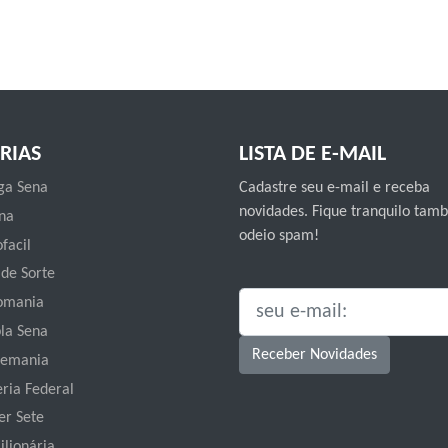
RIAS
LISTA DE E-MAIL
a Sena
Cadastre seu e-mail e receba
novidades. Fique tranquilo ta
na
odeio spam!
facil
 de Sorte
omania
SEU E-MAIL:
la Sena
Receber Novidades
emania
eria Federal
er Sete
ilionária