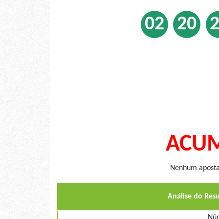
02
20
ACUM
Nenhum apostad
Análise do Res
Núm