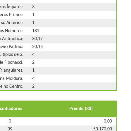
os Ímpares:
3
ros Primos:
1
so Anterior:
1
os Números:
181
 Aritmética:
30,17
svio Padrão:
20,13
ltiplos de 3:
4
e Fibonacci:
2
riangulares:
1
na Moldura:
4
 no Centro:
2
Ganhadores
Prêmio (R$)
0
0,00
39
53.170,03