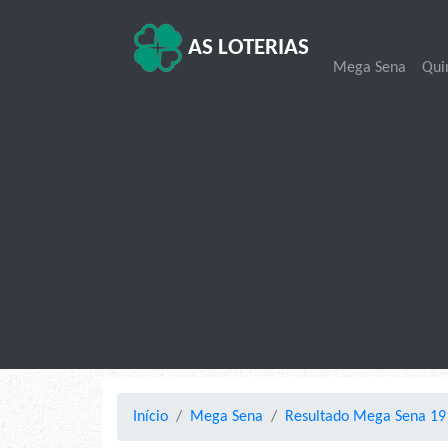
AS LOTERIAS
Mega Sena
Qui
Início
Mega Sena
Resultado Mega Sena 19