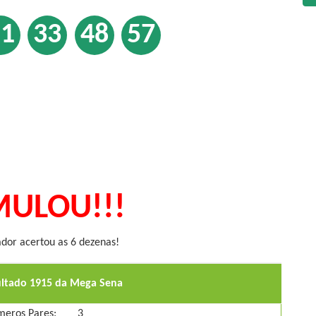
21
33
48
57
ULOU!!!
or acertou as 6 dezenas!
ultado 1915 da Mega Sena
eros Pares:
3