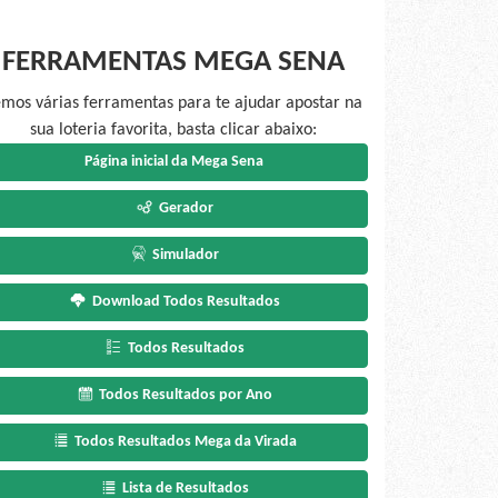
FERRAMENTAS MEGA SENA
mos várias ferramentas para te ajudar apostar na
sua loteria favorita, basta clicar abaixo:
Página inicial da Mega Sena
Gerador
Simulador
Download Todos Resultados
Todos Resultados
Todos Resultados por Ano
Todos Resultados Mega da Virada
Lista de Resultados