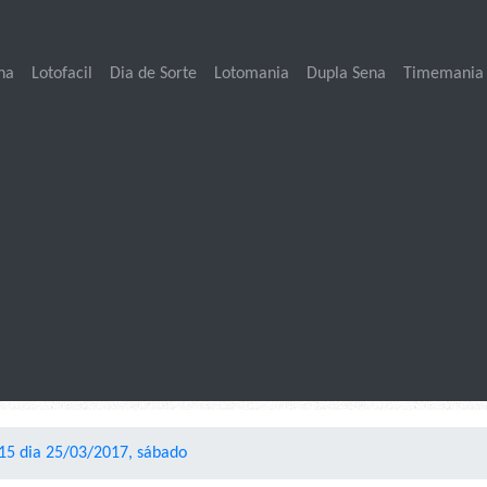
na
Lotofacil
Dia de Sorte
Lotomania
Dupla Sena
Timemania
15 dia 25/03/2017, sábado