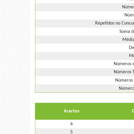
Númer
Núme
Repetidos no Concur
Soma d
Média
De
Mú
Números d
Números T
Números 
Números
Acertos
6
5