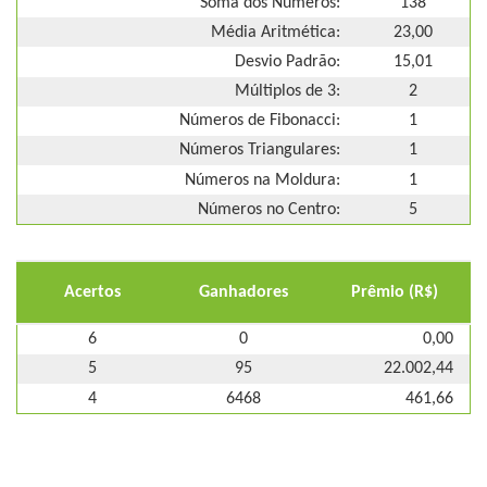
Soma dos Números:
138
Média Aritmética:
23,00
Desvio Padrão:
15,01
Múltiplos de 3:
2
Números de Fibonacci:
1
Números Triangulares:
1
Números na Moldura:
1
Números no Centro:
5
Acertos
Ganhadores
Prêmio (R$)
6
0
0,00
5
95
22.002,44
4
6468
461,66